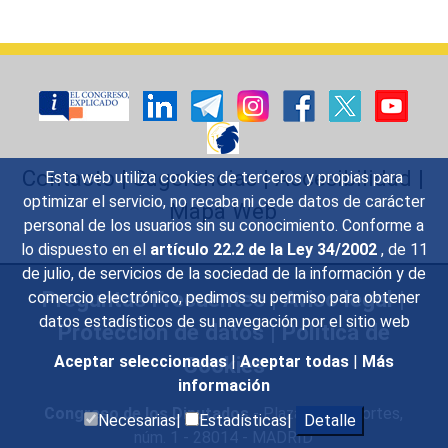
Contacto
|
Sugerencias
|
Accesibilidad
|
Esta web utiliza cookies de terceros y propias para
optimizar el servicio, no recaba ni cede datos de carácter
Mapa Web
personal de los usuarios sin su conocimiento. Conforme a
lo dispuesto en el
artículo 22.2 de la Ley 34/2002
, de 11
de julio, de servicios de la sociedad de la información y de
Preguntas Frecuentes
|
Aviso legal
|
comercio electrónico, pedimos su permiso para obtener
datos estadísticos de su navegación por el sitio web
Protección de datos
|
Política de
Cookies
Aceptar seleccionadas
|
Aceptar todas
|
Más
información
Congreso de los Diputados
- Plaza de las Cortes,
Necesarias|
Estadísticas|
Detalle
núm. 1 - 28014 - MADRID