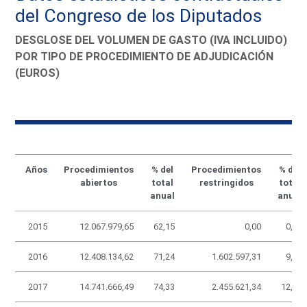
del Congreso de los Diputados
DESGLOSE DEL VOLUMEN DE GASTO (IVA INCLUIDO)
POR TIPO DE PROCEDIMIENTO DE ADJUDICACIÓN
(EUROS)
Años
Procedimientos
% del
Procedimientos
% del
abiertos
total
restringidos
total
anual
anual
2015
12.067.979,65
62,15
0,00
0,00
2016
12.408.134,62
71,24
1.602.597,31
9,20
2017
14.741.666,49
74,33
2.455.621,34
12,38