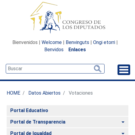
Bienvenidos |
Welcome
|
Benvinguts
|
Ongi etorri
|
Benvidos
Enlaces
Desp
HOME
Datos Abiertos
Votaciones
Portal Educativo
Alte
Portal de Transparencia
Alte
Portal de Igualdad