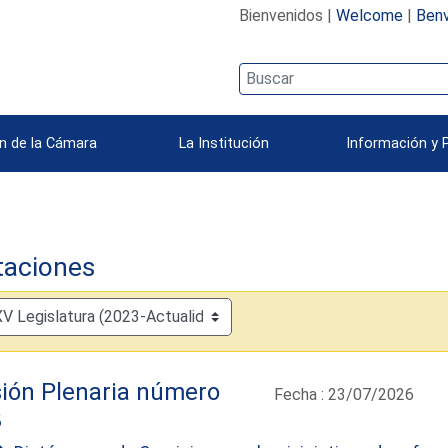
Bienvenidos |
Welcome
|
Benv
n de la Cámara
La Institución
Información y 
taciones
ión Plenaria número
Fecha : 23/07/2026
3