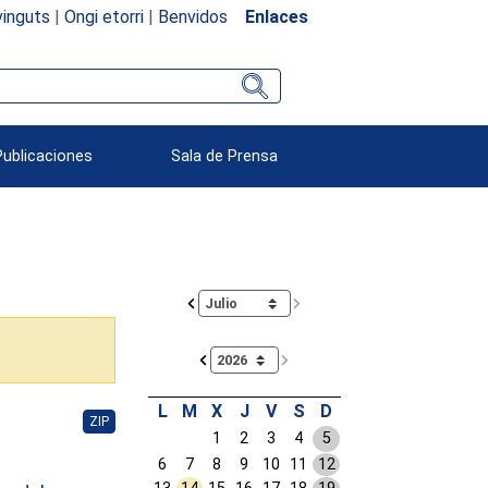
inguts
|
Ongi etorri
|
Benvidos
Enlaces
Publicaciones
Sala de Prensa
Calendar io de actividades. Doce Legislatura
L
M
X
J
V
S
D
ZIP
1
2
3
4
5
6
7
8
9
10
11
12