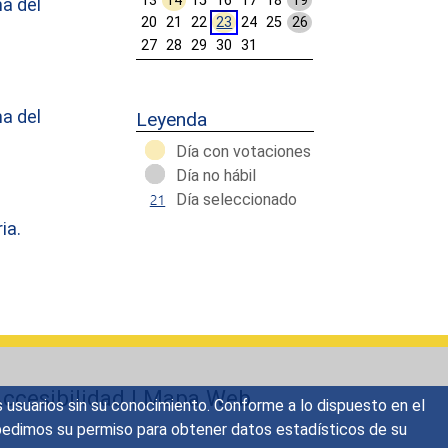
13
14
15
16
17
18
19
a del
20
21
22
23
24
25
26
27
28
29
30
31
Calendar End
a del
Leyenda
Día con votaciones
Día no hábil
Día seleccionado
ia.
ccesibilidad
|
Mapa Web
s usuarios sin su conocimiento. Conforme a lo dispuesto en el
o, pedimos su permiso para obtener datos estadísticos de su