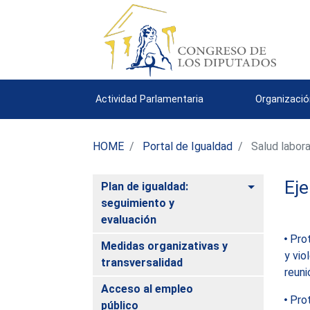
Actividad Parlamentaria
Organizació
HOME
Portal de Igualdad
Salud labora
Eje
Alternar
Plan de igualdad:
seguimiento y
evaluación
Prot
Medidas organizativas y
y vio
transversalidad
reuni
Acceso al empleo
Prot
público