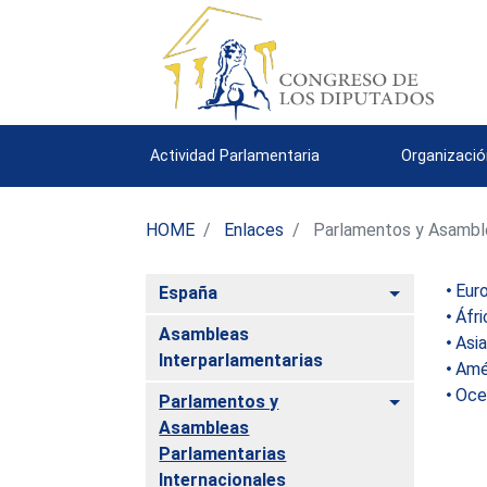
Actividad Parlamentaria
Organizació
HOME
Enlaces
Parlamentos y Asamble
Eur
Alternar
España
Áfri
Asambleas
Asia
Interparlamentarias
Amé
Oce
Alternar
Parlamentos y
Asambleas
Parlamentarias
Internacionales