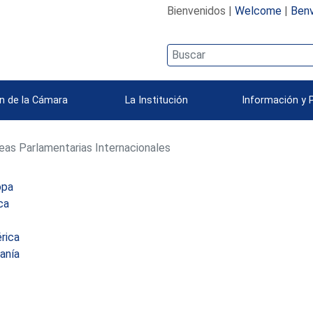
Bienvenidos |
Welcome
|
Benv
n de la Cámara
La Institución
Información y 
as Parlamentarias Internacionales
opa
ca
rica
anía