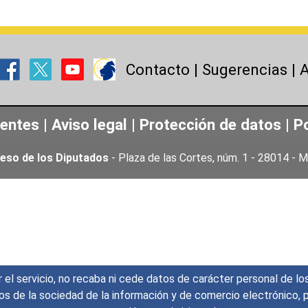
Contacto
|
Sugerencias
|
A
uentes
|
Aviso legal
|
Protección de datos
|
Po
eso de los Diputados
- Plaza de las Cortes, núm. 1 - 28014 -
r el servicio, no recaba ni cede datos de carácter personal de lo
icios de la sociedad de la información y de comercio electrónic