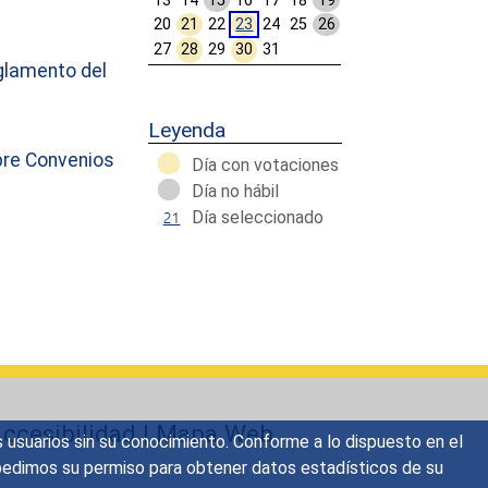
13
14
15
16
17
18
19
20
21
22
23
24
25
26
27
28
29
30
31
glamento del
Calendar End
Leyenda
bre Convenios
Día con votaciones
Día no hábil
Día seleccionado
ccesibilidad
|
Mapa Web
s usuarios sin su conocimiento. Conforme a lo dispuesto en el
o, pedimos su permiso para obtener datos estadísticos de su