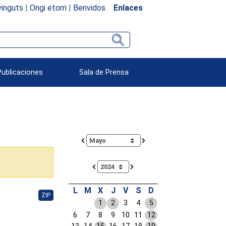
inguts
|
Ongi etorri
|
Benvidos
Enlaces
Publicaciones
Sala de Prensa
Calendar io de actividades. Doce Legislatura
L
M
X
J
V
S
D
ZIP
1
2
3
4
5
6
7
8
9
10
11
12