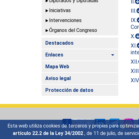
Diputados y Diputadas
II.
Iniciativas
III.
IX.
Intervenciones
Con
Órganos del Congreso
X.
Destacados
XI.
int
Alternar
Enlaces
XII.
Mapa Web
XIII
Aviso legal
XIV
Protección de datos
Esta web utiliza cookies de terceros y propias para optimiza
artículo 22.2 de la Ley 34/2002
, de 11 de julio, de serv