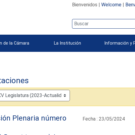
Bienvenidos |
Welcome
|
Benv
n de la Cámara
La Institución
Información y 
taciones
ión Plenaria número
Fecha : 23/05/2024