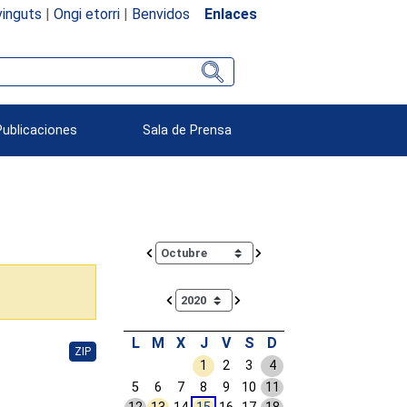
inguts
|
Ongi etorri
|
Benvidos
Enlaces
Publicaciones
Sala de Prensa
Calendar io de actividades. Doce Legislatura
L
M
X
J
V
S
D
ZIP
1
2
3
4
5
6
7
8
9
10
11