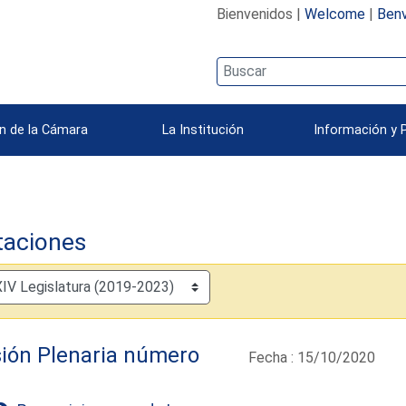
Bienvenidos |
Welcome
|
Benv
n de la Cámara
La Institución
Información y 
taciones
ión Plenaria número
Fecha : 15/10/2020