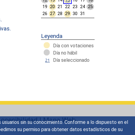
12
13
14
15
16
17
18
19
20
21
22
23
24
25
26
27
28
29
30
31
.
ivas.
Calendar End
Leyenda
Día con votaciones
Día no hábil
Día seleccionado
ccesibilidad
|
Mapa Web
s usuarios sin su conocimiento. Conforme a lo dispuesto en el
o, pedimos su permiso para obtener datos estadísticos de su