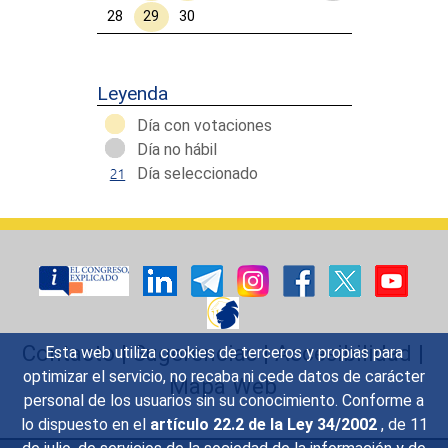
28
29
30
Calendar End
Leyenda
Día con votaciones
Día no hábil
Día seleccionado
Contacto
|
Sugerencias
|
Accesibilidad
|
Esta web utiliza cookies de terceros y propias para
optimizar el servicio, no recaba ni cede datos de carácter
Mapa Web
personal de los usuarios sin su conocimiento. Conforme a
lo dispuesto en el
artículo 22.2 de la Ley 34/2002
, de 11