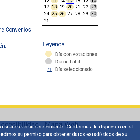
10
11
12
13
14
15
16
17
18
19
20
21
22
23
24
25
26
27
28
29
30
31
re Convenios
Calendar End
Leyenda
ón.
Día con votaciones
Día no hábil
Día seleccionado
ccesibilidad
|
Mapa Web
s usuarios sin su conocimiento. Conforme a lo dispuesto en el
o, pedimos su permiso para obtener datos estadísticos de su