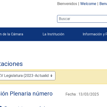
Bienvenidos |
Welcome
|
Benv
n de la Cámara
La Institución
Información y 
taciones
ión Plenaria número
Fecha : 13/03/2025