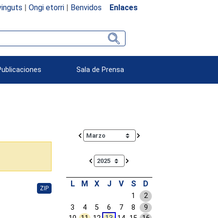
inguts
|
Ongi etorri
|
Benvidos
Enlaces
Publicaciones
Sala de Prensa
Calendar io de actividades. Doce Legislatura
L
M
X
J
V
S
D
ZIP
1
2
3
4
5
6
7
8
9