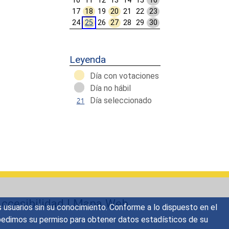
10
11
12
13
14
15
16
17
18
19
20
21
22
23
24
25
26
27
28
29
30
Calendar End
Leyenda
Día con votaciones
Día no hábil
Día seleccionado
ccesibilidad
|
Mapa Web
s usuarios sin su conocimiento. Conforme a lo dispuesto en el
o, pedimos su permiso para obtener datos estadísticos de su