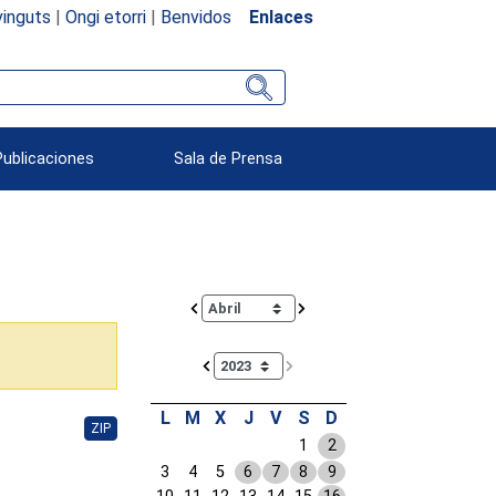
inguts
|
Ongi etorri
|
Benvidos
Enlaces
Publicaciones
Sala de Prensa
Calendar io de actividades. Doce Legislatura
L
M
X
J
V
S
D
ZIP
1
2
3
4
5
6
7
8
9