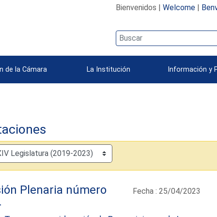
Bienvenidos |
Welcome
|
Benv
n de la Cámara
La Institución
Información y 
taciones
ión Plenaria número
Fecha : 25/04/2023
4