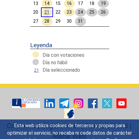
13
14
15
16
17
18
19
20
21
22
23
24
25
26
27
28
29
30
31
Calendar End
Leyenda
Día con votaciones
Día no hábil
Día seleccionado
Contacto
|
Sugerencias
|
Accesibilidad
|
Esta web utiliza cookies de terceros y propias para
optimizar el servicio, no recaba ni cede datos de carácter
Mapa Web