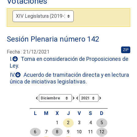
Votaciones
Sesión Plenaria número 142
ZIP
Fecha : 21/12/2021
I.
Toma en consideración de Proposiciones de
Ley.
IV.
Acuerdo de tramitación directa y en lectura
única de iniciativas legislativas.
Calendar io de actividades. Doce Legislatura
L
M
X
J
V
S
D
1
2
3
4
5
6
7
8
9
10
11
12