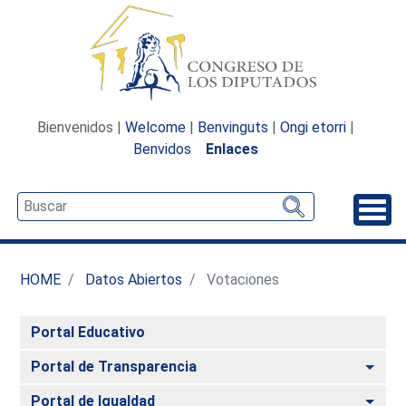
Bienvenidos |
Welcome
|
Benvinguts
|
Ongi etorri
|
Benvidos
Enlaces
Desp
HOME
Datos Abiertos
Votaciones
Portal Educativo
Alte
Portal de Transparencia
Alte
Portal de Igualdad