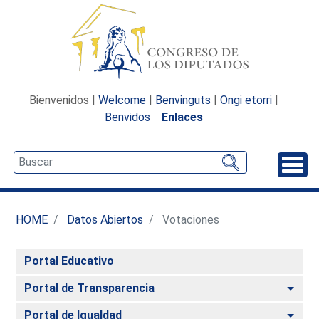
Bienvenidos |
Welcome
|
Benvinguts
|
Ongi etorri
|
Benvidos
Enlaces
Desp
HOME
Datos Abiertos
Votaciones
Portal Educativo
Alte
Portal de Transparencia
Alte
Portal de Igualdad