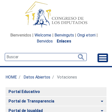
Bienvenidos |
Welcome
|
Benvinguts
|
Ongi etorri
|
Benvidos
Enlaces
Desp
HOME
Datos Abiertos
Votaciones
Portal Educativo
Alte
Portal de Transparencia
Alte
Portal de Igualdad