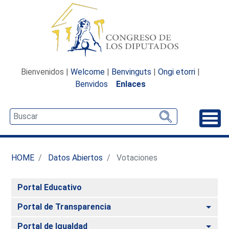
Bienvenidos |
Welcome
|
Benvinguts
|
Ongi etorri
|
Benvidos
Enlaces
Desp
HOME
Datos Abiertos
Votaciones
Portal Educativo
Alte
Portal de Transparencia
Alte
Portal de Igualdad