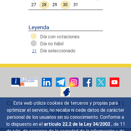
27
28
29
30
31
Calendar End
Leyenda
Día con votaciones
Día no hábil
Día seleccionado
Contacto
|
Sugerencias
|
Accesibilidad
|
Esta web utiliza cookies de terceros y propias para
optimizar el servicio, no recaba ni cede datos de carácter
Mapa Web
personal de los usuarios sin su conocimiento. Conforme a
lo dispuesto en el
artículo 22.2 de la Ley 34/2002
, de 11