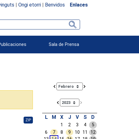
inguts
|
Ongi etorri
|
Benvidos
Enlaces
Publicaciones
Sala de Prensa
Calendar io de actividades. Doce Legislatura
L
M
X
J
V
S
D
ZIP
1
2
3
4
5
6
7
8
9
10
11
12