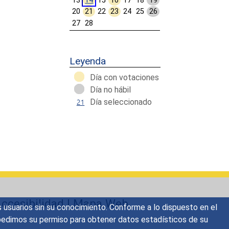
13
14
15
16
17
18
19
20
21
22
23
24
25
26
27
28
Calendar End
Leyenda
Día con votaciones
Día no hábil
Día seleccionado
ccesibilidad
|
Mapa Web
s usuarios sin su conocimiento. Conforme a lo dispuesto en el
o, pedimos su permiso para obtener datos estadísticos de su