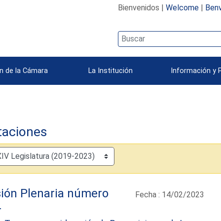
Bienvenidos |
Welcome
|
Benv
n de la Cámara
La Institución
Información y 
taciones
ión Plenaria número
Fecha : 14/02/2023
4