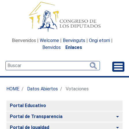
Bienvenidos |
Welcome
|
Benvinguts
|
Ongi etorri
|
Benvidos
Enlaces
Desp
HOME
Datos Abiertos
Votaciones
Portal Educativo
Alte
Portal de Transparencia
Alte
Portal de Igualdad