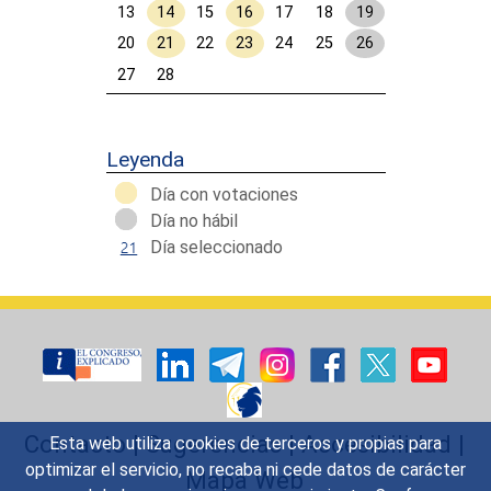
13
14
15
16
17
18
19
20
21
22
23
24
25
26
27
28
Calendar End
Leyenda
Día con votaciones
Día no hábil
Día seleccionado
Contacto
|
Sugerencias
|
Accesibilidad
|
Esta web utiliza cookies de terceros y propias para
optimizar el servicio, no recaba ni cede datos de carácter
Mapa Web