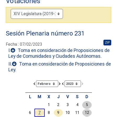
Votaciones
Sesión Plenaria número 231
ZIP
Fecha : 07/02/2023
I.
Toma en consideración de Proposiciones de
Ley de Comunidades y Ciudades Autónomas.
II.
Toma en consideración de Proposiciones de
Ley.
Calendar io de actividades. Doce Legislatura
L
M
X
J
V
S
D
1
2
3
4
5
6
7
8
9
10
11
12