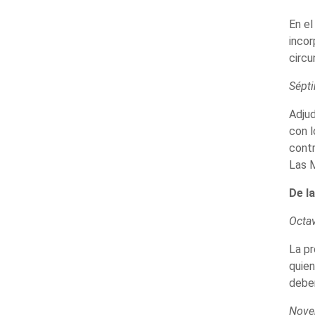
En el
incor
circu
Sépt
Adjud
con l
contr
Las M
De l
Octa
La pr
quien
deber
Nove