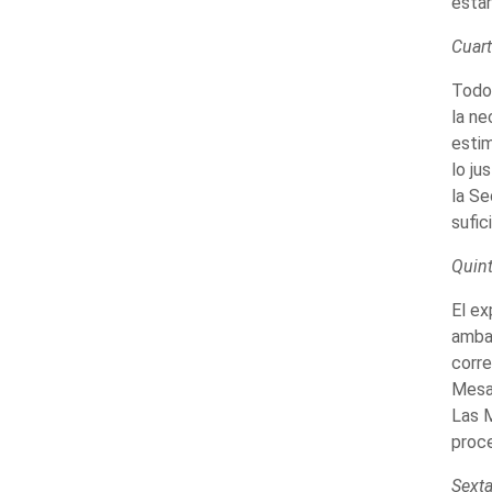
estar
Cuar
Todo 
la ne
estim
lo ju
la Se
sufic
Quin
El ex
ambas
corre
Mesas
Las M
proce
Sext