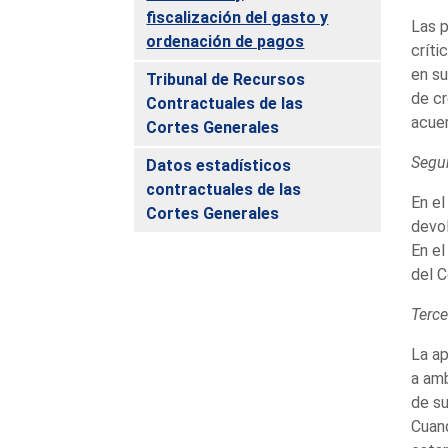
fiscalización del gasto y
Las 
ordenación de pagos
críti
en su
Tribunal de Recursos
de cr
Contractuales de las
acuer
Cortes Generales
Segu
Datos estadísticos
contractuales de las
En el
Cortes Generales
devol
En el
del C
Terce
La ap
a amb
de s
Cuand