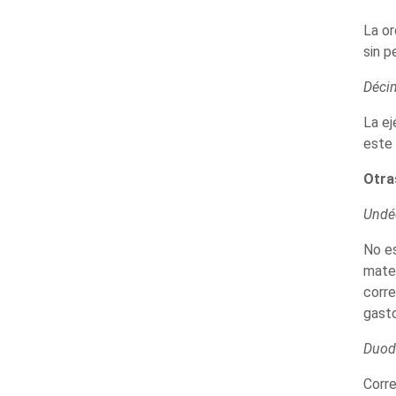
La or
sin p
Déci
La ej
este 
Otra
Undé
No es
mater
corre
gasto
Duod
Corre