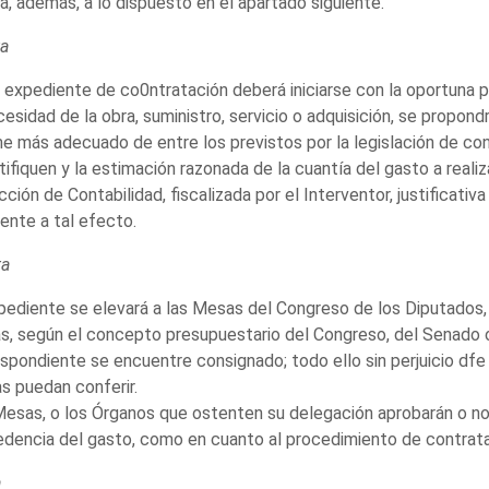
á, además, a lo dispuesto en el apartado siguiente.
ta
expediente de co0ntratación deberá iniciarse con la oportuna p
cesidad de la obra, suministro, servicio o adquisición, se propo
e más adecuado de entre los previstos por la legislación de co
stifiquen y la estimación razonada de la cuantía del gasto a real
cción de Contabilidad, fiscalizada por el Interventor, justificati
iente a tal efecto.
ta
pediente se elevará a las Mesas del Congreso de los Diputados, 
, según el concepto presupuestario del Congreso, del Senado o
spondiente se encuentre consignado; todo ello sin perjuicio dfe
 puedan conferir.
esas, o los Órganos que ostenten su delegación aprobarán o no 
dencia del gasto, como en cuanto al procedimiento de contrata
a