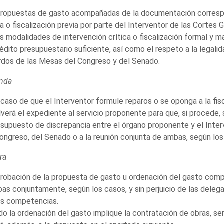
propuestas de gasto acompañadas de la documentación correspo
ca o fiscalización previa por parte del Interventor de las Cortes 
s modalidades de intervención crítica o fiscalización formal y ma
édito presupuestario suficiente, así como el respeto a la legali
dos de las Mesas del Congreso y del Senado.
nda
 caso de que el Interventor formule reparos o se oponga a la fis
verá el expediente al servicio proponente para que, si procede
 supuesto de discrepancia entre el órgano proponente y el Inter
ongreso, del Senado o a la reunión conjunta de ambas, según los
ra
robación de la propuesta de gasto u ordenación del gasto com
as conjuntamente, según los casos, y sin perjuicio de las deleg
us competencias.
o la ordenación del gasto implique la contratación de obras, serv