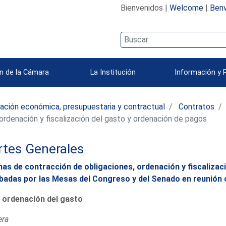
Bienvenidos |
Welcome
|
Benv
n de la Cámara
La Institución
Información y 
ación económica, presupuestaria y contractual
Contratos
rdenación y fiscalización del gasto y ordenación de pagos
rtes Generales
as de contracción de obligaciones, ordenación y fiscalizac
badas por las Mesas del Congreso y del Senado en reunión c
a ordenación del gasto
era