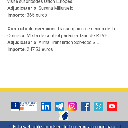
visita autoridades Unión Europea
Adjudicatario:
Susana Millaruelo
Importe:
365 euros
Contrato de servicios:
Transcripción de sesión de la
Comisión Mixta de control parlamentario de RTVE
Adjudicatario:
Alima Translation Services S.L.
Importe:
247,53 euros
Contacto
|
Sugerencias
|
Accesibilidad
|
Esta web utiliza cookies de terceros y propias para