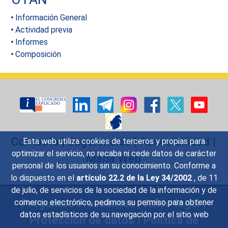
Información General
Actividad previa
Informes
Composición
Contacto
|
Sugerencias
|
Accesibilidad
|
Esta web utiliza cookies de terceros y propias para
optimizar el servicio, no recaba ni cede datos de carácter
Mapa Web
personal de los usuarios sin su conocimiento. Conforme a
lo dispuesto en el
artículo 22.2 de la Ley 34/2002
, de 11
de julio, de servicios de la sociedad de la información y de
Preguntas Frecuentes
|
Aviso legal
|
comercio electrónico, pedimos su permiso para obtener
datos estadísticos de su navegación por el sitio web
Protección de datos
|
Política de