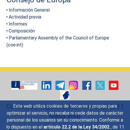
Información General
Actividad previa
Informes
Composición
Parliamentary Assembly of the Council of Europe
(coe.int)
Contacto
|
Sugerencias
|
Accesibilidad
|
Esta web utiliza cookies de terceros y propias para
optimizar el servicio, no recaba ni cede datos de carácter
Mapa Web
personal de los usuarios sin su conocimiento. Conforme a
lo dispuesto en el
artículo 22.2 de la Ley 34/2002
, de 11