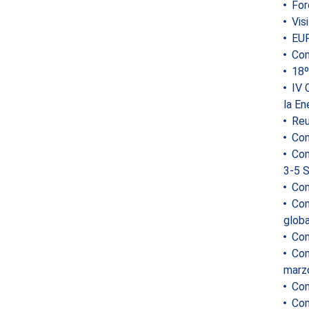
Foro
Visi
EUF
Com
18º 
IV C
la En
Reu
Comi
Comi
3-5 
Com
Comi
globa
Com
Comi
marz
Comi
Com