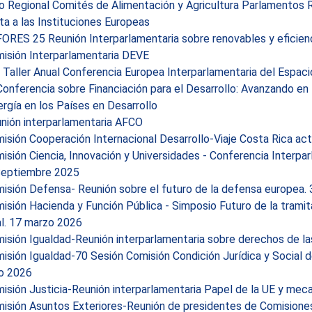
 Regional Comités de Alimentación y Agricultura Parlamentos R
ta a las Instituciones Europeas
ORES 25 Reunión Interparlamentaria sobre renovables y eficien
isión Interparlamentaria DEVE
Taller Anual Conferencia Europea Interparlamentaria del Espaci
onferencia sobre Financiación para el Desarrollo: Avanzando en 
ergía en los Países en Desarrollo
nión interparlamentaria AFCO
sión Cooperación Internacional Desarrollo-Viaje Costa Rica ac
sión Ciencia, Innovación y Universidades - Conferencia Interpar
Septiembre 2025
isión Defensa- Reunión sobre el futuro de la defensa europea.
sión Hacienda y Función Pública - Simposio Futuro de la trami
l. 17 marzo 2026
isión Igualdad-Reunión interparlamentaria sobre derechos de l
sión Igualdad-70 Sesión Comisión Condición Jurídica y Social 
o 2026
sión Justicia-Reunión interparlamentaria Papel de la UE y mec
isión Asuntos Exteriores-Reunión de presidentes de Comisione