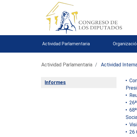
Actividad Parlamentaria
Organizació
Actividad Parlamentaria
Actividad Intern
Conf
Informes
Presi
Reu
26ª 
68ª 
Soci
Visi
26 C