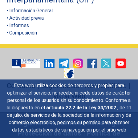
Información General
Actividad previa
Informes
Composición
Contacto
|
Sugerencias
|
Accesibilidad
|
Esta web utiliza cookies de terceros y propias para
optimizar el servicio, no recaba ni cede datos de carácter
Mapa Web
personal de los usuarios sin su conocimiento. Conforme a
lo dispuesto en el
artículo 22.2 de la Ley 34/2002
, de 11
de julio, de servicios de la sociedad de la información y de
Preguntas Frecuentes
|
Aviso legal
|
comercio electrónico, pedimos su permiso para obtener
datos estadísticos de su navegación por el sitio web
Protección de datos
|
Política de