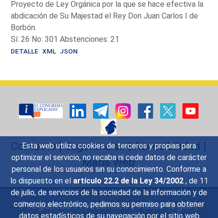
Proyecto de Ley Orgánica por la que se hace efectiva la
abdicación de Su Majestad el Rey Don Juan Carlos I de
Borbón.
Sí: 26 No: 301 Abstenciones: 21
DETALLE
XML
JSON
Contacto
|
Sugerencias
|
Accesibilidad
|
Esta web utiliza cookies de terceros y propias para
optimizar el servicio, no recaba ni cede datos de carácter
Mapa Web
personal de los usuarios sin su conocimiento. Conforme a
lo dispuesto en el
artículo 22.2 de la Ley 34/2002
, de 11
de julio, de servicios de la sociedad de la información y de
Preguntas Frecuentes
|
Aviso legal
|
comercio electrónico, pedimos su permiso para obtener
datos estadísticos de su navegación por el sitio web