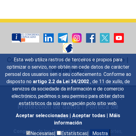
Contacto
|
Suxestións
|
Accesibilidade
|
Esta web utiliza rastros de terceiros e propios para
optimizar o servizo, non obtén nin cede datos de carácter
Mapa web
persoal dos usuarios sen o seu coñecemento. Conforme ao
disposto no
artigo 2.2 da Lei 34/2002
, de 11 de xullo, de
servizos da sociedade da información e de comercio
Preguntas frecuentes
|
Aviso legal
|
electrónico, pedimos o seu permiso para obter datos
estatísticos da súa navegacién polo sitio web.
Protección de datos
|
Política de
rastros
Aceptar seleccionadas
|
Aceptar todas
|
Máis
información
Congreso de los Diputados
- Plaza de las Cortes,
Necesarias|
Estatísticas|
Mostra