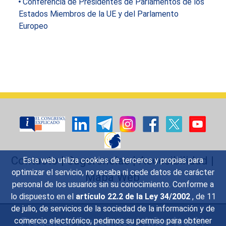
Conferencia de Presidentes de Parlamentos de los
Estados Miembros de la UE y del Parlamento
Europeo
Contacto
|
Sugerencias
|
Accesibilidad
|
Esta web utiliza cookies de terceros y propias para
optimizar el servicio, no recaba ni cede datos de carácter
Mapa Web
personal de los usuarios sin su conocimiento. Conforme a
lo dispuesto en el
artículo 22.2 de la Ley 34/2002
, de 11
de julio, de servicios de la sociedad de la información y de
Preguntas Frecuentes
|
Aviso legal
|
comercio electrónico, pedimos su permiso para obtener