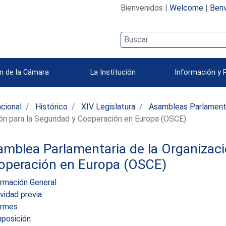
Bienvenidos |
Welcome
|
Benv
n de la Cámara
La Institución
Información y 
acional
Histórico
XIV Legislatura
Asambleas Parlamenta
ón para la Seguridad y Cooperación en Europa (OSCE)
mblea Parlamentaria de la Organizaci
operación en Europa (OSCE)
ormación General
vidad previa
ormes
posición