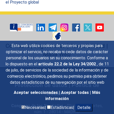
el Proyecto global
Contacto
|
Sugerencias
|
Accesibilidad
|
Esta web utiliza cookies de terceros y propias para
optimizar el servicio, no recaba ni cede datos de carácter
Mapa Web
personal de los usuarios sin su conocimiento. Conforme a
lo dispuesto en el
artículo 22.2 de la Ley 34/2002
, de 11
de julio, de servicios de la sociedad de la información y de
Preguntas Frecuentes
|
Aviso legal
|
comercio electrónico, pedimos su permiso para obtener
datos estadísticos de su navegación por el sitio web
Protección de datos
|
Política de
Cookies
Aceptar seleccionadas
|
Aceptar todas
|
Más
información
Congreso de los Diputados
- Plaza de las Cortes,
Necesarias|
Estadísticas|
Detalle
núm. 1 - 28014 - MADRID