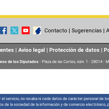
Contacto
|
Sugerencias
|
A
uentes
|
Aviso legal
|
Protección de datos
|
Po
eso de los Diputados
- Plaza de las Cortes, núm. 1 - 28014 -
r el servicio, no recaba ni cede datos de carácter personal de lo
icios de la sociedad de la información y de comercio electrónic