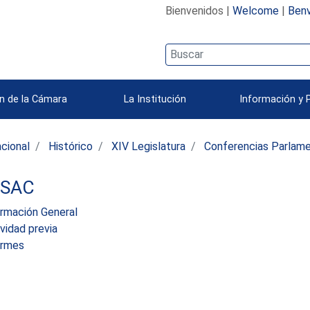
Bienvenidos |
Welcome
|
Benv
n de la Cámara
La Institución
Información y 
acional
Histórico
XIV Legislatura
Conferencias Parlame
SAC
ormación General
vidad previa
ormes