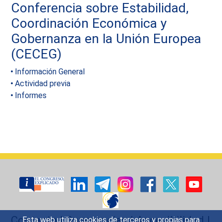
Conferencia sobre Estabilidad,
Coordinación Económica y
Gobernanza en la Unión Europea
(CECEG)
Información General
Actividad previa
Informes
Contacto
|
Sugerencias
|
Accesibilidad
|
Esta web utiliza cookies de terceros y propias para