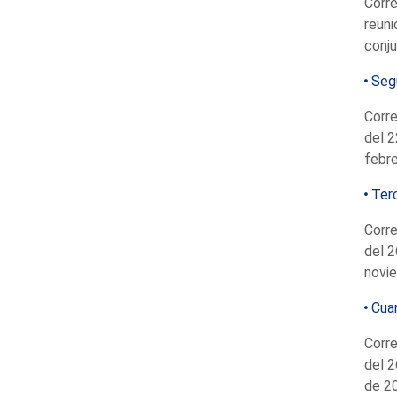
Corre
reuni
conj
Segu
Corre
del 2
febre
Terc
Corre
del 2
novi
Cuar
Corre
del 2
de 20