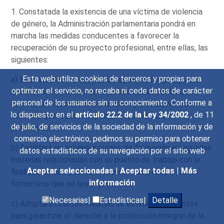
1. Constatada la existencia de una víctima de violencia
de género, la Administración parlamentaria pondrá en
marcha las medidas conducentes a favorecer la
recuperación de su proyecto profesional, entre ellas, las
siguientes:
Esta web utiliza cookies de terceros y propias para
a) Examinará con la celeridad necesaria todas aquellas
optimizar el servicio, no recaba ni cede datos de carácter
solicitudes relativas a su situación administrativa, a la
personal de los usuarios sin su conocimiento. Conforme a
concesión de licencias o permisos y a cualquier otra
lo dispuesto en el
artículo 22.2 de la Ley 34/2002
, de 11
solicitud que realice respecto a sus derechos
de julio, de servicios de la sociedad de la información y de
profesionales.
comercio electrónico, pedimos su permiso para obtener
b) Facilitará su acceso a cursos de formación en aquellas
datos estadísticos de su navegación por el sitio web
materias relacionadas con su puesto de trabajo con la
Aceptar seleccionadas
|
Aceptar todas
|
Más
finalidad de compensar, si fuera el caso, los perjuicios
información
formativos que se hayan producido.
Necesarias|
Estadísticas|
Detalle
c) Adoptará cuantas medidas se estimen pertinentes
para garantizar el derecho a la protección integral de la