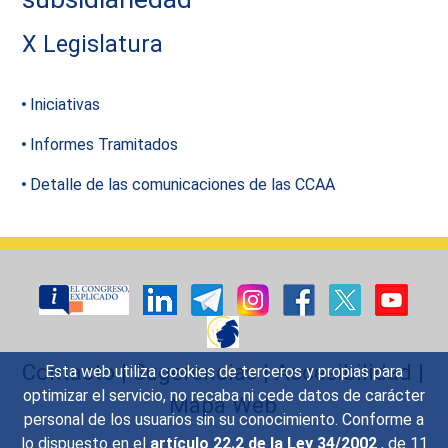
X Legislatura
Iniciativas
Informes Tramitados
Detalle de las comunicaciones de las CCAA
Contacto
|
Sugerencias
|
Accesibilidad
|
Esta web utiliza cookies de terceros y propias para
optimizar el servicio, no recaba ni cede datos de carácter
Mapa Web
personal de los usuarios sin su conocimiento. Conforme a
lo dispuesto en el
artículo 22.2 de la Ley 34/2002
, de 11