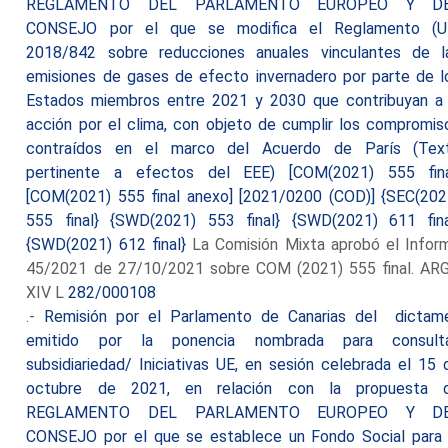
REGLAMENTO DEL PARLAMENTO EUROPEO Y D
CONSEJO por el que se modifica el Reglamento (U
2018/842 sobre reducciones anuales vinculantes de l
emisiones de gases de efecto invernadero por parte de l
Estados miembros entre 2021 y 2030 que contribuyan a 
acción por el clima, con objeto de cumplir los compromis
contraídos en el marco del Acuerdo de París (Tex
pertinente a efectos del EEE) [COM(2021) 555 fina
[COM(2021) 555 final anexo] [2021/0200 (COD)] {SEC(202
555 final} {SWD(2021) 553 final} {SWD(2021) 611 fina
{SWD(2021) 612 final}
La Comisión Mixta aprobó el Infor
45/2021 de 27/10/2021 sobre COM (2021) 555 final. AR
XIV L
282/000108
.-
Remisión por el Parlamento de Canarias del dictam
emitido por la ponencia nombrada para consult
subsidiariedad/ Iniciativas UE, en sesión celebrada el 15 
octubre de 2021, en relación con la propuesta 
REGLAMENTO DEL PARLAMENTO EUROPEO Y D
CONSEJO por el que se establece un Fondo Social para 