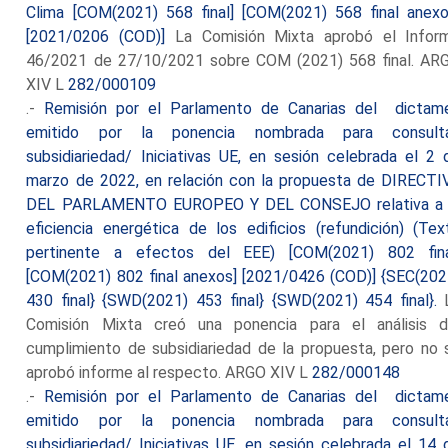
Clima [COM(2021) 568 final] [COM(2021) 568 final anexo
[2021/0206 (COD)]
La Comisión Mixta aprobó el Infor
46/2021 de 27/10/2021 sobre COM (2021) 568 final. AR
XIV L
282/000109
.-
Remisión por el Parlamento de Canarias del dictam
emitido por la ponencia nombrada para consult
subsidiariedad/ Iniciativas UE, en sesión celebrada el 2 
marzo de 2022, en relación con la propuesta de DIRECTI
DEL PARLAMENTO EUROPEO Y DEL CONSEJO relativa a 
eficiencia energética de los edificios (refundición) (Tex
pertinente a efectos del EEE) [COM(2021) 802 fina
[COM(2021) 802 final anexos] [2021/0426 (COD)] {SEC(202
430 final} {SWD(2021) 453 final} {SWD(2021) 454 final}.
Comisión Mixta creó una ponencia para el análisis d
cumplimiento de subsidiariedad de la propuesta, pero no 
aprobó informe al respecto. ARGO XIV L
282/000148
.-
Remisión por el Parlamento de Canarias del dictam
emitido por la ponencia nombrada para consult
subsidiariedad/ Iniciativas UE, en sesión celebrada el 14 