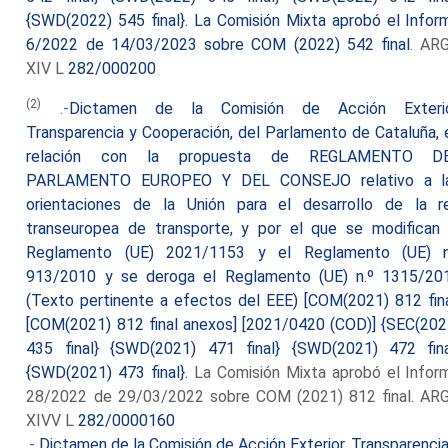
{SWD(2022) 545 final}. La Comisión Mixta aprobó el Infor
6/2022 de 14/03/2023 sobre COM (2022) 542 final
. AR
XIV L
282/000200
(2)
.-
Dictamen de la Comisión de Acción Exterio
Transparencia y Cooperación, del Parlamento de Cataluña, 
relación con la propuesta de REGLAMENTO D
PARLAMENTO EUROPEO Y DEL CONSEJO relativo a l
orientaciones de la Unión para el desarrollo de la r
transeuropea de transporte, y por el que se modifican 
Reglamento (UE) 2021/1153 y el Reglamento (UE) n
913/2010 y se deroga el Reglamento (UE) n.º 1315/20
(Texto pertinente a efectos del EEE) [COM(2021) 812 fina
[COM(2021) 812 final anexos] [2021/0420 (COD)] {SEC(202
435 final} {SWD(2021) 471 final} {SWD(2021) 472 fina
{SWD(2021) 473 final}.
La Comisión Mixta aprobó el Infor
28/2022 de 29/03/2022 sobre COM (2021) 812 final. AR
XIVV L
282/0000160
.-
Dictamen de la Comisión de Acción Exterior, Transparencia