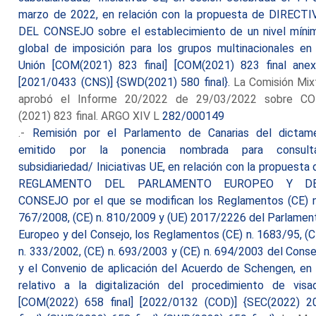
marzo de 2022, en relación con la propuesta de DIRECTI
DEL CONSEJO sobre el establecimiento de un nivel míni
global de imposición para los grupos multinacionales en 
Unión [COM(2021) 823 final] [COM(2021) 823 final anex
[2021/0433 (CNS)] {SWD(2021) 580 final}.
La Comisión Mix
aprobó el Informe 20/2022 de 29/03/2022 sobre C
(2021) 823 final. ARGO XIV L
282/000149
.-
Remisión por el Parlamento de Canarias del dictam
emitido por la ponencia nombrada para consult
subsidiariedad/ Iniciativas UE, en relación con la propuesta 
REGLAMENTO DEL PARLAMENTO EUROPEO Y D
CONSEJO por el que se modifican los Reglamentos (CE) n
767/2008, (CE) n. 810/2009 y (UE) 2017/2226 del Parlamen
Europeo y del Consejo, los Reglamentos (CE) n. 1683/95, (C
n. 333/2002, (CE) n. 693/2003 y (CE) n. 694/2003 del Conse
y el Convenio de aplicación del Acuerdo de Schengen, en 
relativo a la digitalización del procedimiento de visa
[COM(2022) 658 final] [2022/0132 (COD)] {SEC(2022) 2