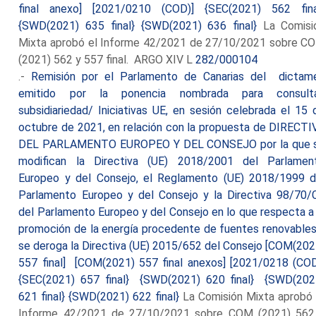
final anexo] [2021/0210 (COD)] {SEC(2021) 562 fina
{SWD(2021) 635 final} {SWD(2021) 636 final}
La Comisi
Mixta aprobó el Informe 42/2021 de 27/10/2021 sobre C
(2021) 562 y 557 final. ARGO XIV L
282/000104
.-
Remisión por el Parlamento de Canarias del dictam
emitido por la ponencia nombrada para consult
subsidiariedad/ Iniciativas UE, en sesión celebrada el 15 
octubre de 2021, en relación con la propuesta de DIRECTI
DEL PARLAMENTO EUROPEO Y DEL CONSEJO por la que 
modifican la Directiva (UE) 2018/2001 del Parlamen
Europeo y del Consejo, el Reglamento (UE) 2018/1999 d
Parlamento Europeo y del Consejo y la Directiva 98/70/
del Parlamento Europeo y del Consejo en lo que respecta a 
promoción de la energía procedente de fuentes renovables
se deroga la Directiva (UE) 2015/652 del Consejo [COM(202
557 final] [COM(2021) 557 final anexos] [2021/0218 (COD
{SEC(2021) 657 final} {SWD(2021) 620 final} {SWD(202
621 final} {SWD(2021) 622 final}
La Comisión Mixta aprobó 
Informe 42/2021 de 27/10/2021 sobre COM (2021) 562