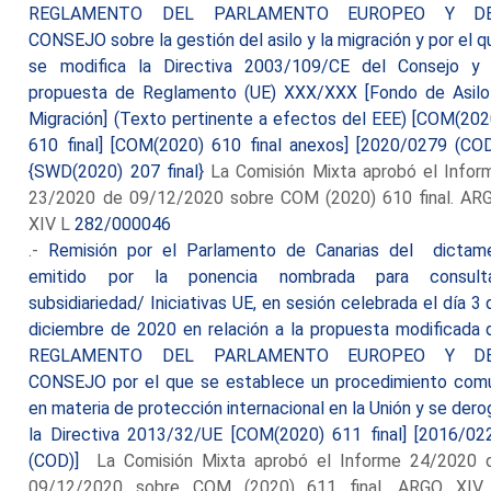
REGLAMENTO DEL PARLAMENTO EUROPEO Y D
CONSEJO sobre la gestión del asilo y la migración y por el q
se modifica la Directiva 2003/109/CE del Consejo y 
propuesta de Reglamento (UE) XXX/XXX [Fondo de Asilo
Migración] (Texto pertinente a efectos del EEE) [COM(202
610 final] [COM(2020) 610 final anexos] [2020/0279 (COD
{SWD(2020) 207 final}
La Comisión Mixta aprobó el Infor
23/2020 de 09/12/2020 sobre COM (2020) 610 final. AR
XIV L
282/000046
.-
Remisión por el Parlamento de Canarias del dictam
emitido por la ponencia nombrada para consult
subsidiariedad/ Iniciativas UE, en sesión celebrada el día 3 
diciembre de 2020 en relación a la propuesta modificada 
REGLAMENTO DEL PARLAMENTO EUROPEO Y D
CONSEJO por el que se establece un procedimiento com
en materia de protección internacional en la Unión y se dero
la Directiva 2013/32/UE [COM(2020) 611 final] [2016/02
(COD)]
La Comisión Mixta aprobó el Informe 24/2020 
09/12/2020 sobre COM (2020) 611 final. ARGO XIV