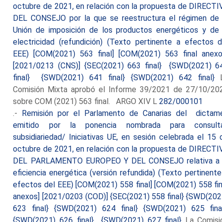
octubre de 2021, en relación con la propuesta de DIRECTI
DEL CONSEJO por la que se reestructura el régimen de 
Unión de imposición de los productos energéticos y de 
electricidad (refundición) (Texto pertinente a efectos d
EEE) [COM(2021) 563 final] [COM(2021) 563 final anexo
[2021/0213 (CNS)] {SEC(2021) 663 final} {SWD(2021) 6
final} {SWD(2021) 641 final} {SWD(2021) 642 final}
L
Comisión Mixta aprobó el Informe 39/2021 de 27/10/20
sobre COM (2021) 563 final. ARGO XIV L
282/000101
.-
Remisión por el Parlamento de Canarias del dictam
emitido por la ponencia nombrada para consult
subsidiariedad/ Iniciativas UE, en sesión celebrada el 15 
octubre de 2021, en relación con la propuesta de DIRECTI
DEL PARLAMENTO EUROPEO Y DEL CONSEJO relativa a 
eficiencia energética (versión refundida) (Texto pertinente
efectos del EEE) [COM(2021) 558 final] [COM(2021) 558 fin
anexos] [2021/0203 (COD)] {SEC(2021) 558 final} {SWD(202
623 final} {SWD(2021) 624 final} {SWD(2021) 625 fina
{SWD(2021) 626 final} {SWD(2021) 627 final}
La Comisi