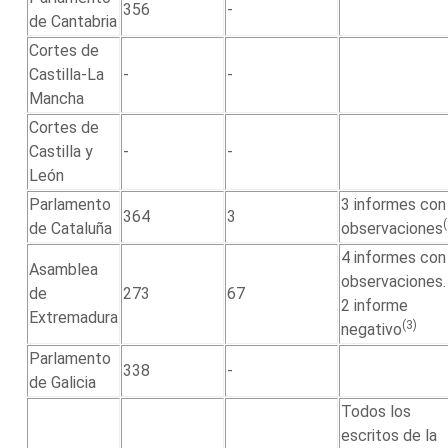
356
-
de Cantabria
Cortes de
Castilla-La
-
-
Mancha
Cortes de
Castilla y
-
-
León
Parlamento
3 informes con
364
3
de Cataluña
observaciones
4 informes con
Asamblea
observaciones.
de
273
67
2 informe
Extremadura
(3)
negativo
Parlamento
338
-
de Galicia
Todos los
escritos de la