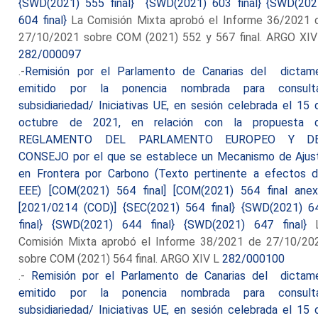
{SWD(2021) 555 final} {SWD(2021) 603 final} {SWD(202
604 final}
La Comisión Mixta aprobó el Informe 36/2021 
27/10/2021 sobre COM (2021) 552 y 567 final. ARGO XIV
282/000097
.-
Remisión por el Parlamento de Canarias del dictam
emitido por la ponencia nombrada para consult
subsidiariedad/ Iniciativas UE, en sesión celebrada el 15 
octubre de 2021, en relación con la propuesta 
REGLAMENTO DEL PARLAMENTO EUROPEO Y D
CONSEJO por el que se establece un Mecanismo de Ajus
en Frontera por Carbono (Texto pertinente a efectos d
EEE) [COM(2021) 564 final] [COM(2021) 564 final anex
[2021/0214 (COD)] {SEC(2021) 564 final} {SWD(2021) 6
final} {SWD(2021) 644 final} {SWD(2021) 647 final}
L
Comisión Mixta aprobó el Informe 38/2021 de 27/10/20
sobre COM (2021) 564 final. ARGO XIV L
282/000100
.-
Remisión por el Parlamento de Canarias del dictam
emitido por la ponencia nombrada para consult
subsidiariedad/ Iniciativas UE, en sesión celebrada el 15 