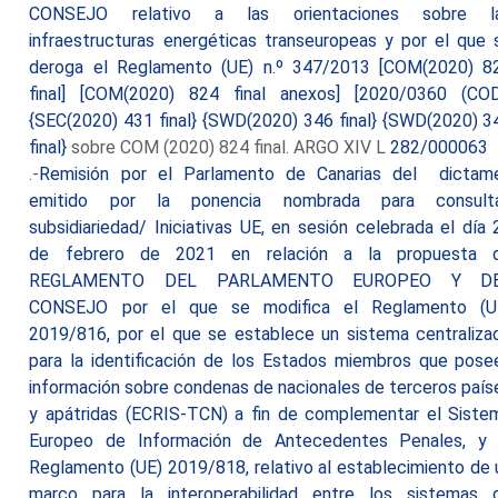
CONSEJO relativo a las orientaciones sobre l
infraestructuras energéticas transeuropeas y por el que 
deroga el Reglamento (UE) n.º 347/2013 [COM(2020) 8
final] [COM(2020) 824 final anexos] [2020/0360 (COD
{SEC(2020) 431 final} {SWD(2020) 346 final} {SWD(2020) 3
final}
sobre COM (2020) 824 final. ARGO XIV L
282/000063
.-
Remisión por el Parlamento de Canarias del dictam
emitido por la ponencia nombrada para consult
subsidiariedad/ Iniciativas UE, en sesión celebrada el día 
de febrero de 2021 en relación a la propuesta 
REGLAMENTO DEL PARLAMENTO EUROPEO Y D
CONSEJO por el que se modifica el Reglamento (U
2019/816, por el que se establece un sistema centraliza
para la identificación de los Estados miembros que pose
información sobre condenas de nacionales de terceros país
y apátridas (ECRIS-TCN) a fin de complementar el Siste
Europeo de Información de Antecedentes Penales, y 
Reglamento (UE) 2019/818, relativo al establecimiento de 
marco para la interoperabilidad entre los sistemas 