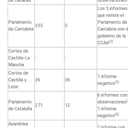
de Canarias
observaciones
Los 5 informes
que remite el
Parlamento
Parlamento de
335
5
de Cantabria
Cantabria son 
gobierno de la
(2)
CCAA
Cortes de
Castilla-La
-
-
Mancha
Cortes de
1 informe
Castilla y
36
36
(3)
negativo
León
6 informes con
Parlamento
observaciones
271
12
de Cataluña
1 informe
(5)
negativo
Asamblea
1 informe con