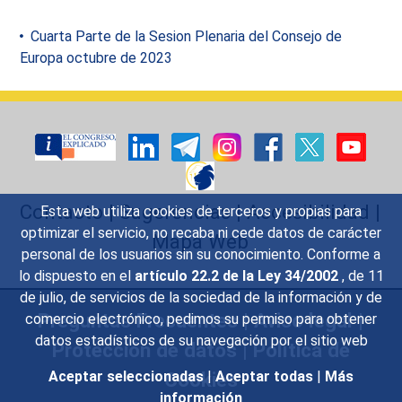
Cuarta Parte de la Sesion Plenaria del Consejo de
Europa octubre de 2023
Contacto
|
Sugerencias
|
Accesibilidad
|
Esta web utiliza cookies de terceros y propias para
optimizar el servicio, no recaba ni cede datos de carácter
Mapa Web
personal de los usuarios sin su conocimiento. Conforme a
lo dispuesto en el
artículo 22.2 de la Ley 34/2002
, de 11
de julio, de servicios de la sociedad de la información y de
Preguntas Frecuentes
|
Aviso legal
|
comercio electrónico, pedimos su permiso para obtener
datos estadísticos de su navegación por el sitio web
Protección de datos
|
Política de
Cookies
Aceptar seleccionadas
|
Aceptar todas
|
Más
información