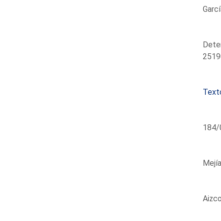
Garcí
Deten
2519
Text
184/0
Mejía
Aizco