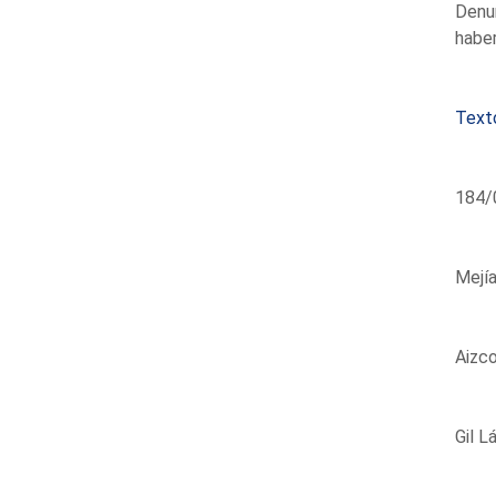
Denun
haber
Text
184/0
Mejía
Aizco
Gil L