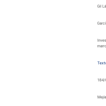
Gil L
Garcí
Inves
marro
Text
184/0
Mejía