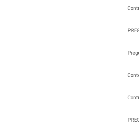
Contr
PREG
Pregu
Conte
Contr
PREG