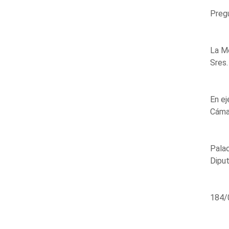
Preg
La Me
Sres.
En ej
Cáma
Palac
Diput
184/