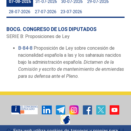
07-08-2026
31-07-2026
30-07-2026
29-07-2026
28-07-2026
27-07-2026
23-07-2026
BOCG. CONGRESO DE LOS DIPUTADOS
SERIE B: Proposiciones de Ley
B-84-8
Proposición de Ley sobre concesión de
nacionalidad española a las y los saharauis nacidos
bajo la administración española.
Dictamen de la
Comisión y escrito de mantenimiento de enmiendas
para su defensa ante el Pleno.
Esta web utiliza cookies de terceros y propias para