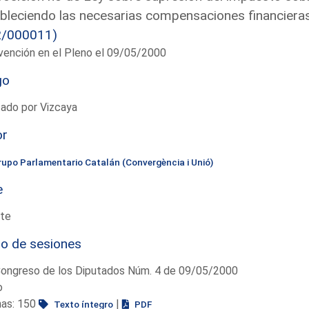
bleciendo las necesarias compensaciones financieras
2/000011)
vención en el Pleno el 09/05/2000
go
ado por Vizcaya
or
rupo Parlamentario Catalán (Convergència i Unió)
e
te
io de sesiones
Congreso de los Diputados Núm. 4 de 09/05/2000
o
nas: 150
|
Texto íntegro
PDF