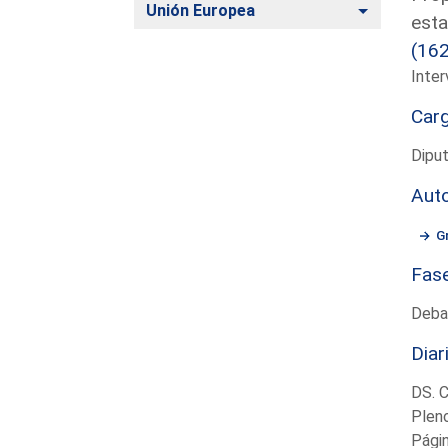
Alternar
Unión Europea
esta
(16
Inter
Car
Diput
Aut
G
Fas
Deba
Diar
DS. 
Plen
Pági