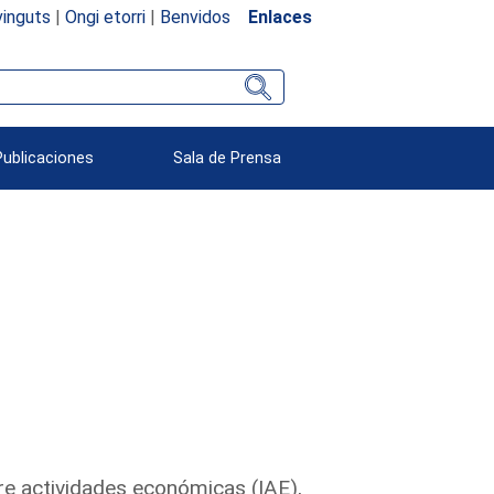
inguts
|
Ongi etorri
|
Benvidos
Enlaces
Publicaciones
Sala de Prensa
re actividades económicas (IAE),