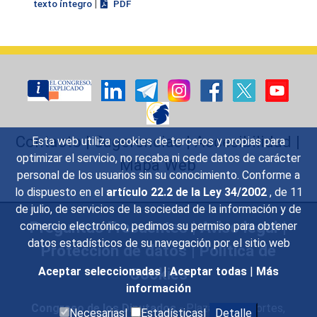
|
texto íntegro
PDF
Contacto
|
Sugerencias
|
Accesibilidad
|
Esta web utiliza cookies de terceros y propias para
optimizar el servicio, no recaba ni cede datos de carácter
Mapa Web
personal de los usuarios sin su conocimiento. Conforme a
lo dispuesto en el
artículo 22.2 de la Ley 34/2002
, de 11
de julio, de servicios de la sociedad de la información y de
Preguntas Frecuentes
|
Aviso legal
|
comercio electrónico, pedimos su permiso para obtener
datos estadísticos de su navegación por el sitio web
Protección de datos
|
Política de
Cookies
Aceptar seleccionadas
|
Aceptar todas
|
Más
información
Congreso de los Diputados
- Plaza de las Cortes,
Necesarias|
Estadísticas|
Detalle