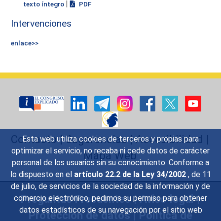
|
texto íntegro
PDF
Intervenciones
enlace>>
Contacto
|
Sugerencias
|
Accesibilidad
|
Esta web utiliza cookies de terceros y propias para
optimizar el servicio, no recaba ni cede datos de carácter
Mapa Web
personal de los usuarios sin su conocimiento. Conforme a
lo dispuesto en el
artículo 22.2 de la Ley 34/2002
, de 11
de julio, de servicios de la sociedad de la información y de
Preguntas Frecuentes
|
Aviso legal
|
comercio electrónico, pedimos su permiso para obtener
datos estadísticos de su navegación por el sitio web
Protección de datos
|
Política de