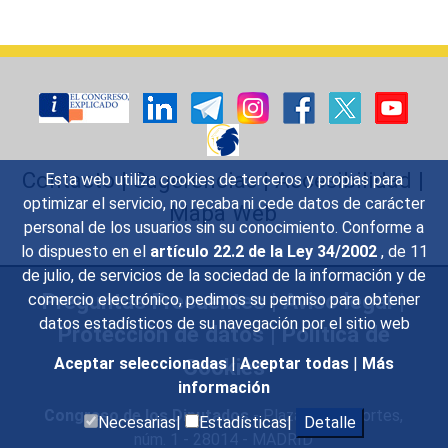
Contacto
|
Sugerencias
|
Accesibilidad
|
Esta web utiliza cookies de terceros y propias para
optimizar el servicio, no recaba ni cede datos de carácter
Mapa Web
personal de los usuarios sin su conocimiento. Conforme a
lo dispuesto en el
artículo 22.2 de la Ley 34/2002
, de 11
de julio, de servicios de la sociedad de la información y de
Preguntas Frecuentes
|
Aviso legal
|
comercio electrónico, pedimos su permiso para obtener
datos estadísticos de su navegación por el sitio web
Protección de datos
|
Política de
Cookies
Aceptar seleccionadas
|
Aceptar todas
|
Más
información
Congreso de los Diputados
- Plaza de las Cortes,
Necesarias|
Estadísticas|
Detalle
núm. 1 - 28014 - MADRID