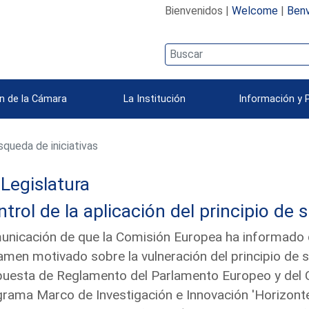
Bienvenidos |
Welcome
|
Benv
n de la Cámara
La Institución
Información y 
queda de iniciativas
 Legislatura
trol de la aplicación del principio de 
nicación de que la Comisión Europea ha informado qu
amen motivado sobre la vulneración del principio de 
uesta de Reglamento del Parlamento Europeo y del Co
rama Marco de Investigación e Innovación 'Horizonte