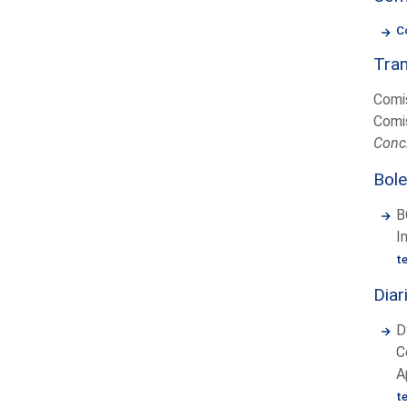
C
Tram
Comis
Comis
Concl
Bole
B
I
t
Diar
D
C
A
t