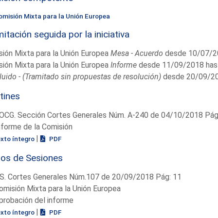
omisión Mixta para la Unión Europea
itación seguida por la iniciativa
ión Mixta para la Unión Europea
Mesa - Acuerdo
desde 10/07/2
ión Mixta para la Unión Europea
Informe
desde 11/09/2018 has
uido - (Tramitado sin propuestas de resolución)
desde 20/09/20
tines
OCG. Sección Cortes Generales Núm. A-240 de 04/10/2018 Pág.
nforme de la Comisión
|
exto íntegro
PDF
ios de Sesiones
S. Cortes Generales Núm.107 de 20/09/2018 Pág: 11
omisión Mixta para la Unión Europea
probación del informe
|
exto íntegro
PDF