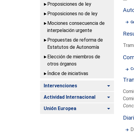
Proposiciones de ley
Aut
Proposiciones no de ley
G
Mociones consecuencia de
interpelación urgente
Resu
Propuestas de reforma de
Trami
Estatutos de Autonomía
Elección de miembros de
Com
otros órganos
C
Índice de iniciativas
Tram
Alternar
Intervenciones
Comi
Alternar
Actividad Internacional
Comi
Conc
Alternar
Unión Europea
Diar
D