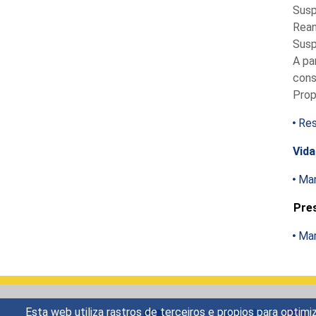
Susp
Rean
Susp
A pa
cons
Prop
Res
Vida
Man
Pre
Mar
Esta web utiliza rastros de terceiros e propios para opti