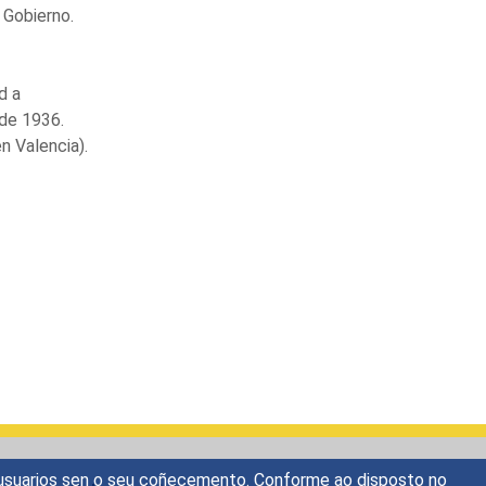
 Gobierno.
d a
 de 1936.
n Valencia).
os usuarios sen o seu coñecemento. Conforme ao disposto no