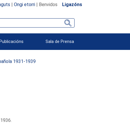
nguts
|
Ongi etorri
| Benvidos
Ligazóns
Publicacións
Sala de Prensa
spañola 1931-1939
 1936.