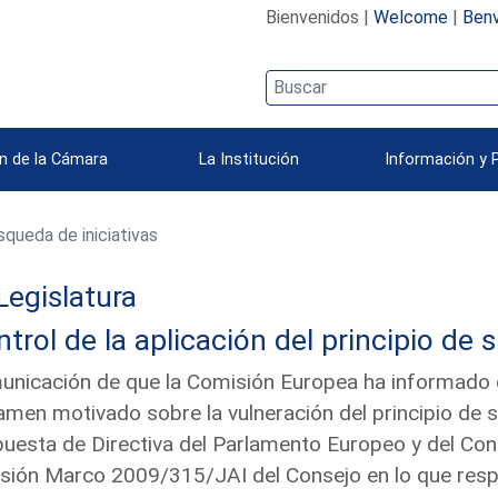
Bienvenidos |
Welcome
|
Benv
n de la Cámara
La Institución
Información y 
queda de iniciativas
Legislatura
trol de la aplicación del principio de 
nicación de que la Comisión Europea ha informado qu
amen motivado sobre la vulneración del principio de 
uesta de Directiva del Parlamento Europeo y del Cons
sión Marco 2009/315/JAI del Consejo en lo que resp