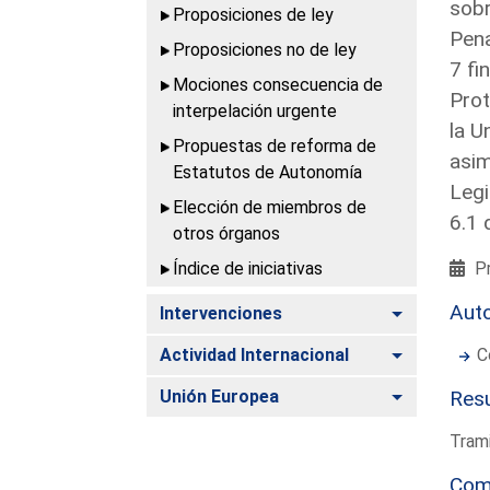
sobr
Proposiciones de ley
Pena
Proposiciones no de ley
7 fi
Mociones consecuencia de
Prot
interpelación urgente
la U
Propuestas de reforma de
asim
Estatutos de Autonomía
Legi
Elección de miembros de
6.1 
otros órganos
Índice de iniciativas
Pr
Aut
Alternar
Intervenciones
Alternar
Actividad Internacional
C
Alternar
Unión Europea
Resu
Trami
Com