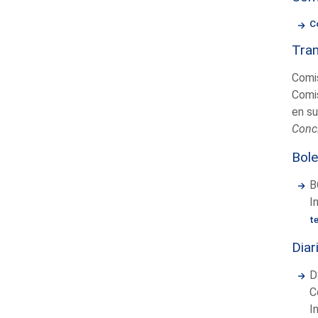
C
Tram
Comis
Comis
en su
Concl
Bole
B
I
t
Diar
D
C
I