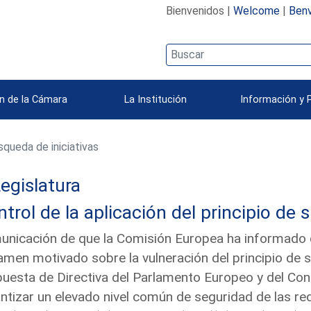
Bienvenidos |
Welcome
|
Benv
n de la Cámara
La Institución
Información y 
queda de iniciativas
egislatura
trol de la aplicación del principio de 
nicación de que la Comisión Europea ha informado qu
amen motivado sobre la vulneración del principio de 
uesta de Directiva del Parlamento Europeo y del Con
ntizar un elevado nivel común de seguridad de las red