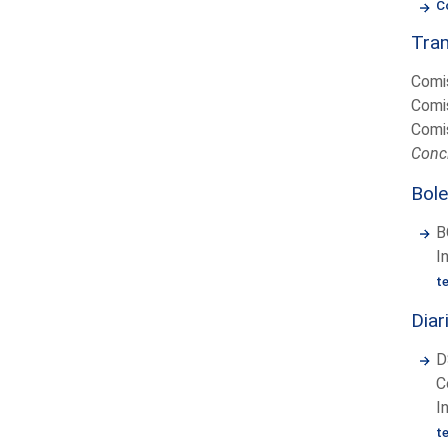
C
Tram
Comis
Comis
Comis
Concl
Bole
B
I
t
Diar
D
C
I
t