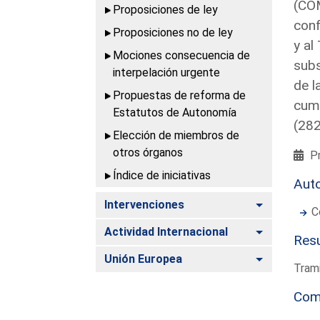
(COM
Proposiciones de ley
conf
Proposiciones no de ley
y al
Mociones consecuencia de
subs
interpelación urgente
de l
Propuestas de reforma de
cump
Estatutos de Autonomía
(28
Elección de miembros de
otros órganos
Pr
Índice de iniciativas
Aut
Alternar
Intervenciones
C
Alternar
Actividad Internacional
Resu
Alternar
Unión Europea
Trami
Com