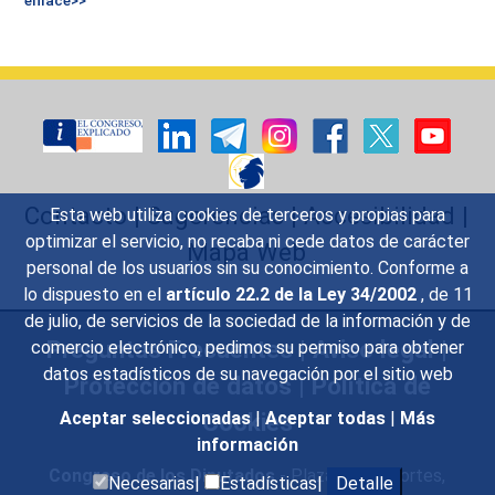
Contacto
|
Sugerencias
|
Accesibilidad
|
Esta web utiliza cookies de terceros y propias para
optimizar el servicio, no recaba ni cede datos de carácter
Mapa Web
personal de los usuarios sin su conocimiento. Conforme a
lo dispuesto en el
artículo 22.2 de la Ley 34/2002
, de 11
de julio, de servicios de la sociedad de la información y de
Preguntas Frecuentes
|
Aviso legal
|
comercio electrónico, pedimos su permiso para obtener
datos estadísticos de su navegación por el sitio web
Protección de datos
|
Política de
Cookies
Aceptar seleccionadas
|
Aceptar todas
|
Más
información
Congreso de los Diputados
- Plaza de las Cortes,
Necesarias|
Estadísticas|
Detalle